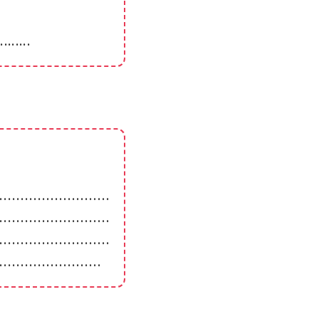
…….
․․․․․․․․․․․․․․․․․․․․․․․․․․
․․․․․․․․․․․․․․․․․․․․․․․․․․
․․․․․․․․․․․․․․․․․․․․․․․․․․
․․․․․․․․․․․․․․․․․․․․․․․․