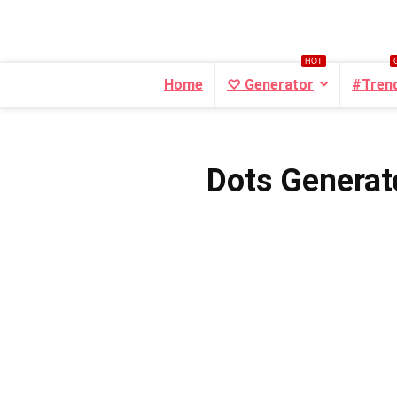
HOT
Home
♡ Generator
#Tren
Dots Generato