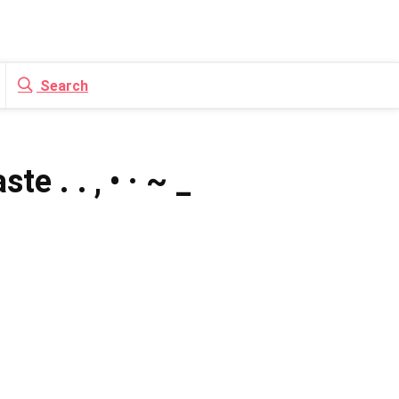
Search
 . ․ , • · ~ _