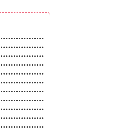
••••••••••••••••••
••••••••••••••••••
••••••••••••••••••
••••••••••••••••••
••••••••••••••••••
••••••••••••••••••
••••••••••••••••••
••••••••••••••••••
••••••••••••••••••
••••••••••••••••••
••••••••••••••••••