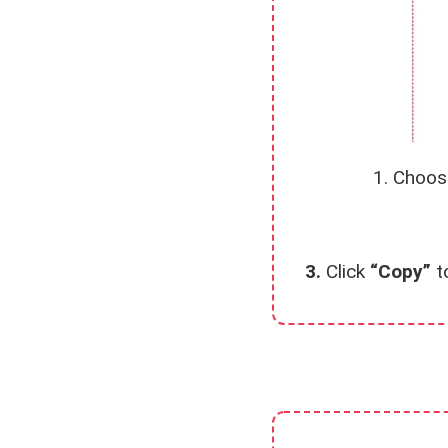
1. Choos
3.
Click
“Copy”
to