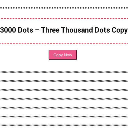
•••••••••••••••••••••••••••••••••••••••••••••••••
3000 Dots – Three Thousand Dots Copy
Copy Now
,,,,,,,,,,,,,,,,,,,,,,,,,,,,,,,,,,,,,,,,,,,,,,,,,,,,,,,,,,,,,,,,,,,,,,,,,,,,,,,,,,,,,,,,,,,,,,,,,,,,,,,,,,,,,,,,
,,,,,,,,,,,,,,,,,,,,,,,,,,,,,,,,,,,,,,,,,,,,,,,,,,,,,,,,,,,,,,,,,,,,,,,,,,,,,,,,,,,,,,,,,,,,,,,,,,,,,,,,,,,,,,,,
,,,,,,,,,,,,,,,,,,,,,,,,,,,,,,,,,,,,,,,,,,,,,,,,,,,,,,,,,,,,,,,,,,,,,,,,,,,,,,,,,,,,,,,,,,,,,,,,,,,,,,,,,,,,,,,,
,,,,,,,,,,,,,,,,,,,,,,,,,,,,,,,,,,,,,,,,,,,,,,,,,,,,,,,,,,,,,,,,,,,,,,,,,,,,,,,,,,,,,,,,,,,,,,,,,,,,,,,,,,,,,,,,
,,,,,,,,,,,,,,,,,,,,,,,,,,,,,,,,,,,,,,,,,,,,,,,,,,,,,,,,,,,,,,,,,,,,,,,,,,,,,,,,,,,,,,,,,,,,,,,,,,,,,,,,,,,,,,,,
,,,,,,,,,,,,,,,,,,,,,,,,,,,,,,,,,,,,,,,,,,,,,,,,,,,,,,,,,,,,,,,,,,,,,,,,,,,,,,,,,,,,,,,,,,,,,,,,,,,,,,,,,,,,,,,,
,,,,,,,,,,,,,,,,,,,,,,,,,,,,,,,,,,,,,,,,,,,,,,,,,,,,,,,,,,,,,,,,,,,,,,,,,,,,,,,,,,,,,,,,,,,,,,,,,,,,,,,,,,,,,,,,