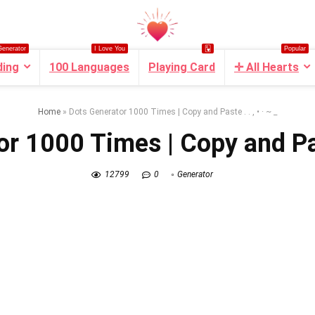
Generator
I Love You
🂱
Popular
ding
100 Languages
Playing Card
✛ All Hearts
Home
»
Dots Generator 1000 Times | Copy and Paste . ․ , • · ~ _
r 1000 Times | Copy and Paste
12799
0
Generator