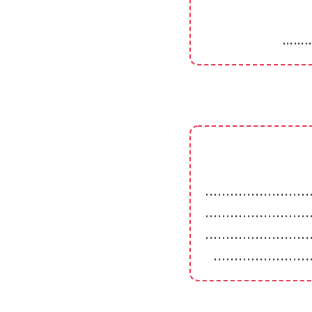
……
․․․․․․․․․․․․․․․․․․․․․․․․․
․․․․․․․․․․․․․․․․․․․․․․․․․
․․․․․․․․․․․․․․․․․․․․․․․․․
․․․․․․․․․․․․․․․․․․․․․․․