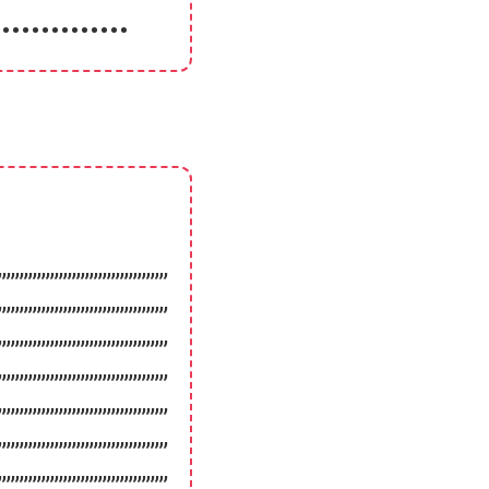
••••••••••••••
,,,,,,,,,,,,,,,,,,,,,,,,,,,,,,,,,,,,,,,
,,,,,,,,,,,,,,,,,,,,,,,,,,,,,,,,,,,,,,,
,,,,,,,,,,,,,,,,,,,,,,,,,,,,,,,,,,,,,,,
,,,,,,,,,,,,,,,,,,,,,,,,,,,,,,,,,,,,,,,
,,,,,,,,,,,,,,,,,,,,,,,,,,,,,,,,,,,,,,,
,,,,,,,,,,,,,,,,,,,,,,,,,,,,,,,,,,,,,,,
,,,,,,,,,,,,,,,,,,,,,,,,,,,,,,,,,,,,,,,