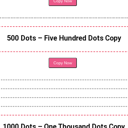
Copy Now
……………………………………………………………………………
500 Dots – Five Hundred Dots Copy
Copy Now
․․․․․․․․․․․․․․․․․․․․․․․․․․․․․․․․․․․․․․․․․․․․․․․․․․․․․․․․․․․․․․․․․․․․․․․․․․․
․․․․․․․․․․․․․․․․․․․․․․․․․․․․․․․․․․․․․․․․․․․․․․․․․․․․․․․․․․․․․․․․․․․․․․․․․․․
․․․․․․․․․․․․․․․․․․․․․․․․․․․․․․․․․․․․․․․․․․․․․․․․․․․․․․․․․․․․․․․․․․․․․․․․․․․
․․․․․․․․․․․․․․․․․․․․․․․․․․․․․․․․․․․․․․․․․․․․․․․․․․․․․․․․․․․․․․․․․․․․․․․․․․․
1000 Dots – One Thousand Dots Copy