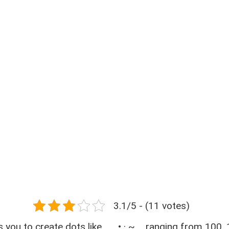
3.1/5 - (11 votes)
s you to create dots like
. ․ , • · ~ _
ranging from 100, 1