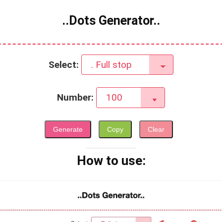
..Dots Generator..
Select:
Number:
Generate
Copy
Clear
How to use: