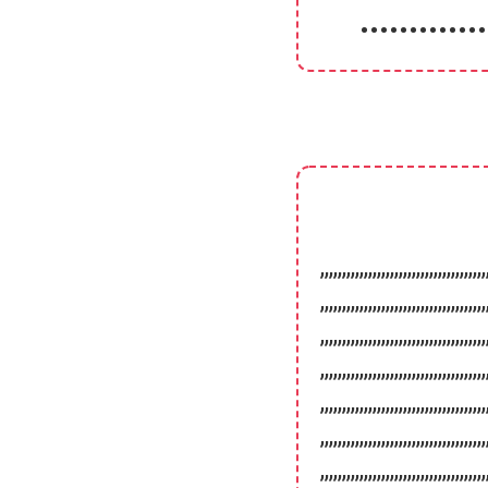
•••••••••••••
,,,,,,,,,,,,,,,,,,,,,,,,,,,,,,,,,,,,,,
,,,,,,,,,,,,,,,,,,,,,,,,,,,,,,,,,,,,,,
,,,,,,,,,,,,,,,,,,,,,,,,,,,,,,,,,,,,,,
,,,,,,,,,,,,,,,,,,,,,,,,,,,,,,,,,,,,,,
,,,,,,,,,,,,,,,,,,,,,,,,,,,,,,,,,,,,,,
,,,,,,,,,,,,,,,,,,,,,,,,,,,,,,,,,,,,,,
,,,,,,,,,,,,,,,,,,,,,,,,,,,,,,,,,,,,,,