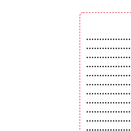
•••••••••••••••••
•••••••••••••••••
•••••••••••••••••
•••••••••••••••••
•••••••••••••••••
•••••••••••••••••
•••••••••••••••••
•••••••••••••••••
•••••••••••••••••
•••••••••••••••••
•••••••••••••••••